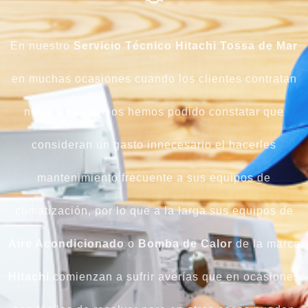
En nuestro
Servicio Técnico Hitachi Tossa de Mar
en muchas ocasiones cuando los clientes contratan
nuestros servicios hemos podido constatar que
consideran un gasto innecesario el hacerles
mantenimiento frecuente a sus equipos de
climatización, por lo que a la larga sus equipos de
Aire Acondicionado
o
Bomba de Calor
de la marca
Hitachi
comienzan a sufrir averías que en ocasiones