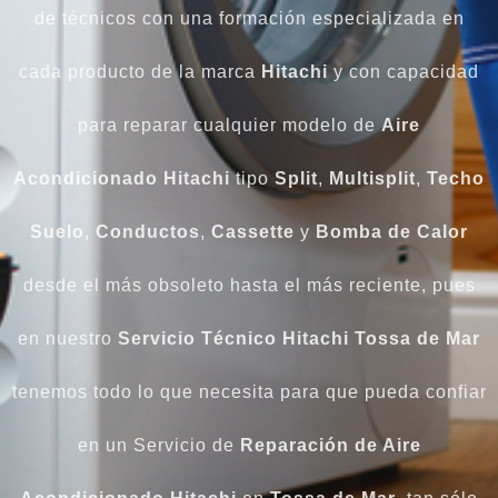
de técnicos con una formación especializada en
cada producto de la marca
Hitachi
y con capacidad
para reparar cualquier modelo de
Aire
Acondicionado Hitachi
tipo
Split
,
Multisplit
,
Techo
Suelo
,
Conductos
,
Cassette
y
Bomba de Calor
desde el más obsoleto hasta el más reciente, pues
en nuestro
Servicio Técnico Hitachi Tossa de Mar
tenemos todo lo que necesita para que pueda confiar
en un Servicio de
Reparación de Aire