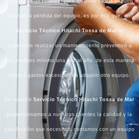
son fáciles de resolver pero en otros casos pueden
causar la pérdida del equipo, es por ello que, en
Servicio Técnico Hitachi Tossa de Mar
le
sugerimos realizar un mantenimiento preventivo a
sus equipos mínimo una vez al año, de esta manera
evitará gastos excesivos en adquirir otro equipo.
En nuestro
Servicio Técnico Hitachi Tossa de Mar
proporcionamos a nuestros clientes la calidad y la
satisfacción que necesitan, contamos con un equipo